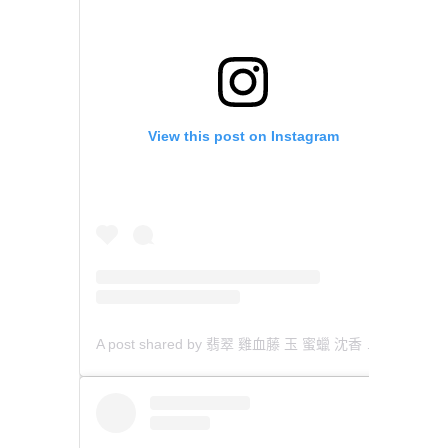
View this post on Instagram
A post shared by 翡翠 雞血藤 玉 蜜蠟 沈香 檀香 南紅 瑪瑙 手鐲 飾物 (@aaa.hk)