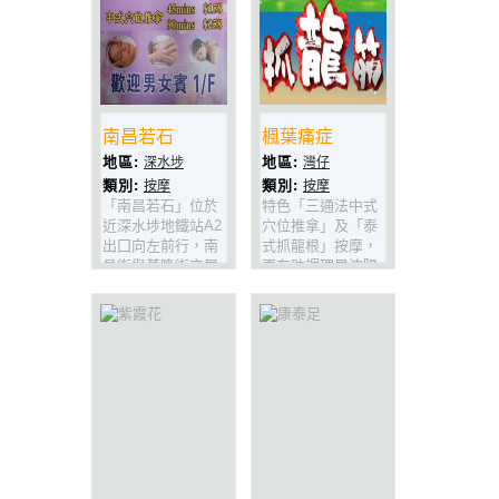
南昌若石
楓葉痛症
地區:
地區:
深水埗
灣仔
類別:
類別:
按摩
按摩
「南昌若石」位於
特色「三通法中式
近深水埗地鐵站A2
穴位推拿」及「泰
出囗向左前行，南
式抓龍根」按摩，
昌街與基隆街交屆
更有助調理早洩陽
處，地方舒適，環
痿尿频症狀。抓龍
境清安靜，擁有大
筋是泰國特有的依
埸出身的專業技
據醫學理論的引伸
師，手法獨具特
出的按摩手法。
色，收費合理,設有
獨立沐浴間，特別
是提供２４小時營
業的便利，適合上
班、旅遊人仕享受
休息、按摩時間的
最佳場所。