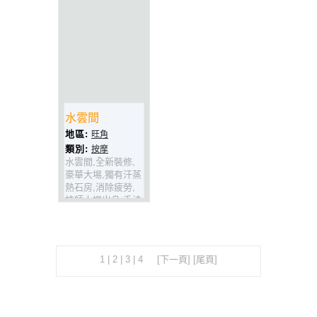
水雲間
地區:
旺角
類別:
按摩
水雲間,全新裝修,
豪華大埸,獨有汗蒸
熱石房,消除疲勞,
技師大埸出身,手法
一流,多種獨特治療
法,系養生保健最好
既地方(歡迎男女
賓)
1 |
2
|
3
|
4
[下一頁]
[尾頁]