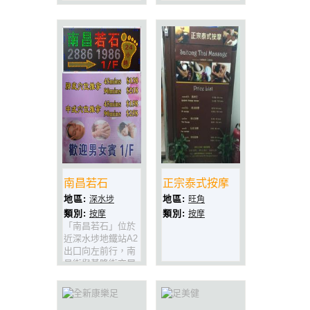
巴推油、抓龍筋、
一樓71C舖，新年
特色理療前列腺保
新裝修的店舖。主
健按摩等。
打全身按摩、全身
推油等專業服務。
環境清潔、雅靜，
非常適合疲憊人仕
在都市中的休憩。
服務周到，有求必
應，歡迎各屆人仕
光顧。
南昌若石
正宗泰式按摩
地區:
地區:
深水埗
旺角
類別:
類別:
按摩
按摩
「南昌若石」位於
近深水埗地鐵站A2
出囗向左前行，南
昌街與基隆街交屆
處，地方舒適，環
境清安靜，擁有大
埸出身的專業技