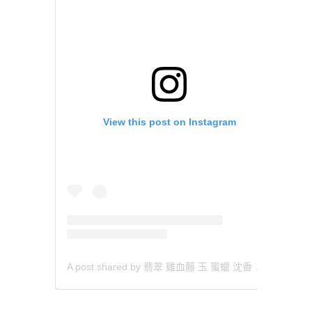
View this post on Instagram
A post shared by 翡翠 雞血藤 玉 蜜蠟 沈香 檀香 南紅 瑪瑙 手鐲 飾物 (@aaa.hk)