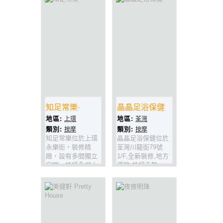
最正嘅泰式按摩
知足常樂·
晶晶足浴保健
地區:
地區:
上環
荃灣
類別:
類別:
按摩
按摩
知足常樂位於上環
晶晶足浴保健位於
永樂街，裝修精
荃灣川龍街79號
緻，設有多間獨立
1/F,全新裝修,地方
房間，技師全部大
優雅,技師手勢一
場出身，手勢一
流,全部大場出身,
流，青春貌美，收
青春貌美,設有獨立
費合理，系上環最
房間,一定係全荃
正者按摩場所
灣.最平最正既休閑
好地方.