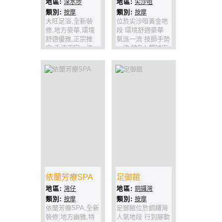
地區:
地區:
深水埗
尖沙咀
類別:
類別:
按摩
按摩
大旺足浴,全新裝
位於尖沙咀黃金地
修,地方豪華,環境
段 環境舒適豪華
舒適優雅,正宗推
氣派一流 技師手勢
拿.手法正宗一流,
一流 快D上黎試下
精準穴位按摩,技師
啦!
大埸出身,記得上黎
試下啦!
依蘭芳療SPA
足御館
地區:
地區:
灣仔
銅鑼灣
類別:
類別:
按摩
按摩
依蘭芳療SPA,全新
足御館位於銅鑼灣
裝修,地方幽雅,特
人氣地段 行到腳軟