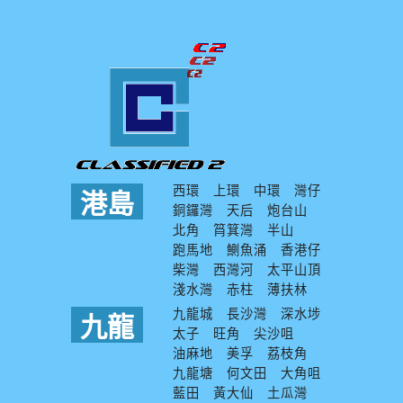
西環
上環
中環
灣仔
港島
銅鑼灣
天后
炮台山
北角
筲箕灣
半山
跑馬地
鰂魚涌
香港仔
柴灣
西灣河
太平山頂
淺水灣
赤柱
薄扶林
九龍城
長沙灣
深水埗
九龍
太子
旺角
尖沙咀
油麻地
美孚
荔枝角
九龍塘
何文田
大角咀
藍田
黃大仙
土瓜灣