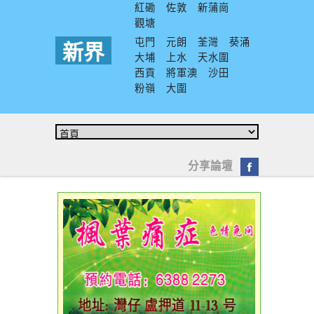
紅磡
佐敦
新蒲崗
觀塘
屯門
元朗
荃灣
葵涌
新界
大埔
上水
天水圍
西貢
將軍澳
沙田
粉嶺
大圍
分享論壇