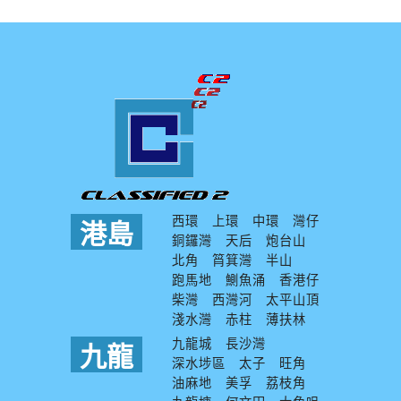
西環
上環
中環
灣仔
港島
銅鑼灣
天后
炮台山
北角
筲箕灣
半山
跑馬地
鰂魚涌
香港仔
柴灣
西灣河
太平山頂
淺水灣
赤柱
薄扶林
九龍城
長沙灣
九龍
深水埗區
太子
旺角
油麻地
美孚
荔枝角