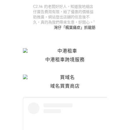
C2.hk 的老闆好好人，知道我地細店
仔廣告費用有限，給了優惠的價格協
助推廣。網站登出店舖的信息後不
久，真的為我們帶來生意，好開心。”
灣仔「楓葉痛症」抓龍筋
中港租車跨境服務
域名買賣商店