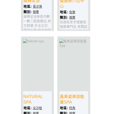
燊輝足浴
健康泰穴位中
心
地區:
長沙灣
類別:
按摩
地區:
佐敦
燊輝足浴係區內數
類別:
按摩
一數二既按摩店,地
佐敦區老字號腳厎
方舒適,手法正宗,
按摩專門店,老闆話
價錢合理,真係按摩
出名重炮(即夠力),
既好地方(九龍長沙
仲唔即刻黎試下
灣永隆街20號永隆
大廈1F樓B
座)!!!!!!!!!!!!!!!!!
NATURAL
鑫美姿美容能
SPA
量SPA
地區:
地區:
尖沙咀
旺角
類別:
類別:
按摩
按摩