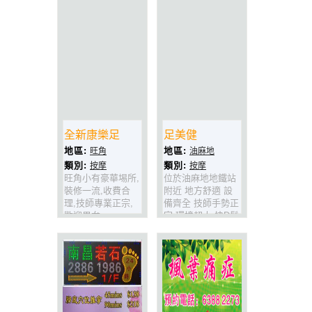
師，手法獨具特
色，收費合理,設有
獨立沐浴間，特別
是提供２４小時營
業的便利，適合上
班、旅遊人仕享受
休息、按摩時間的
最佳場所。
全新康樂足
足美健
地區:
地區:
旺角
油麻地
類別:
類別:
按摩
按摩
旺角小有豪華埸所,
位於油麻地地鐵站
裝修一流,收費合
附近 地方舒適 設
理,技師專業正宗,
備齊全 技師手勢正
歡迎男女
宗 環境超大 快D鬆
賓.!!!!!!!!!!!!
一鬆啦!