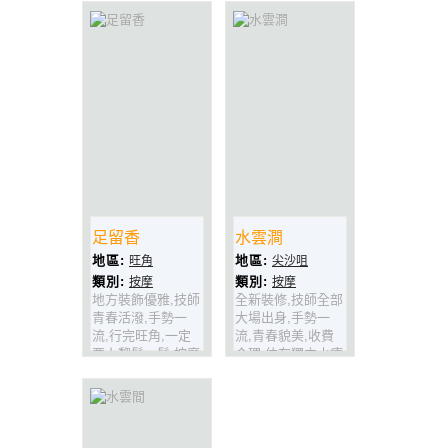
舒服,行完朗豪坊,
法正宗,環境舒適,
記得上黎鬆一鬆呀!
收費合理,想找最舒
適既美容師,一定要
過黎找sammi呀!
足留香
水雲澗
地區:
地區:
旺角
尖沙咀
類別:
類別:
按摩
按摩
地方裝飾優雅,技師
全新裝修,技師全部
青春活潑,手勢一
大場出身,手勢一
流,行完旺角,一定
流,青春貌美,收費
要上黎鬆一鬆,按摩
合理,仲有獨立水療
推油,樣樣一流,包
貴賓房添,簡直係全
你試過一定番轉頭!
尖沙咀區最正既按
摩水療好地方.