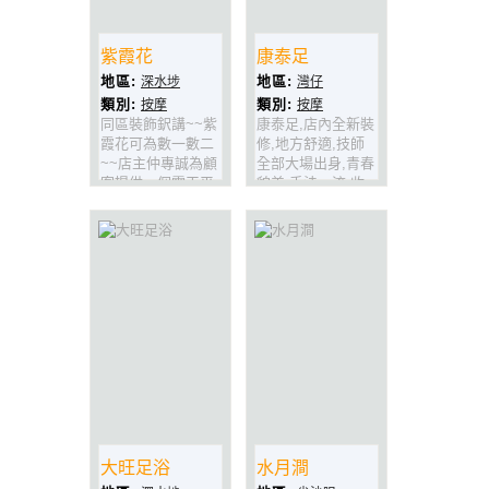
紫霞花
康泰足
地區:
地區:
深水埗
灣仔
類別:
類別:
按摩
按摩
同區裝飾鈬講~~紫
康泰足,店內全新裝
霞花可為數一數二
修,地方舒適,技師
~~店主仲專誠為顧
全部大場出身,青春
客提供一個露天平
貌美,手法一流,收
台小休 房間環境十
費仲非常合理,場內
分舒適
仲設有獨立沐浴間,
真係環境舒適,Dup
得出色,樣樣一流.
大旺足浴
水月澗