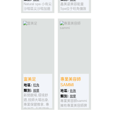
Natural spa 小有尖
鑫美姿美容能量
沙咀區尖沙咀加連
Spa位于旺角彌敦
威老道超豪華裝修
道(始創中心對面),
場所 獨有spa水療
方便就腳,地方豪
大浴缸 讓你有一個
華,特設豪華獨立水
最舒適既享
療房,美容設備先
受!!!!!!!!!!!
進,技師手勢一流
(歡迎男女賓預約)
富美足
專業美容師
SAMMI
地區:
旺角
類別:
按摩
地區:
佐敦
新開靚場,環境舒
類別:
按摩
適,技師大場出身,
專業美容師sammi
專業保健推拿, 專
擁有專業美容師牌
推淋巴, 針對頸椎,
照,美容,拔火罐,通
腰, 腿勞損, 夠力又
經絡,療法一流,手