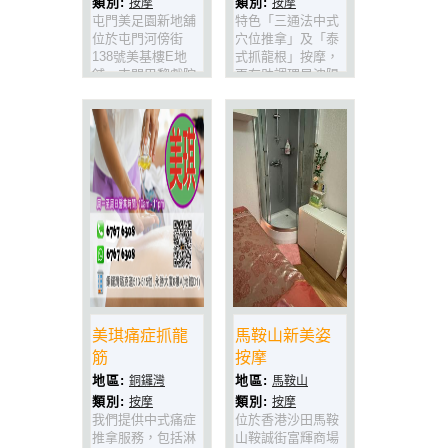
類別:
類別:
按摩
按摩
屯門美足園新地舖
特色「三通法中式
位於屯門河傍街
穴位推拿」及「泰
138號美基樓E地
式抓龍根」按摩，
舖，屯門巴黎戲院
更有助調理早洩陽
正對面屯門新墟麥
痿尿频症狀。抓龍
當勞右側對面，面
筋是泰國特有的依
積千多平方呎，是
據醫學理論的引伸
屯門區最大的足底
出的按摩手法。
按摩、穴位美容、
推拿按摩健康場所
之一，為您提供舒
適寬敞清雅的按摩
環境。多個獨立房
間，即讓您享受三
五知己相約美容按
摩的樂趣，又保障
貴賓的私隱。
美琪痛症抓龍
馬鞍山新美姿
筋
按摩
地區:
地區:
銅鑼灣
馬鞍山
類別:
類別:
按摩
按摩
我們提供中式痛症
位於香港沙田馬鞍
推拿服務，包括淋
山鞍誠街富輝商場