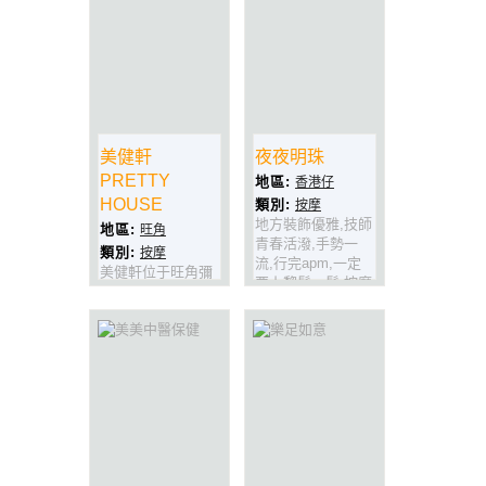
美健軒
夜夜明珠
PRETTY
地區:
香港仔
HOUSE
類別:
按摩
地方裝飾優雅,技師
地區:
旺角
青春活潑,手勢一
類別:
按摩
流,行完apm,一定
美健軒位于旺角彌
要上黎鬆一鬆,按摩
敦道543號寶寧大
推油,樣樣一流,包
廈c座910室 (地鐵
你試過一定番轉頭!
站A1出口),地方舒
適優雅,技師大場手
勢,美容按摩,