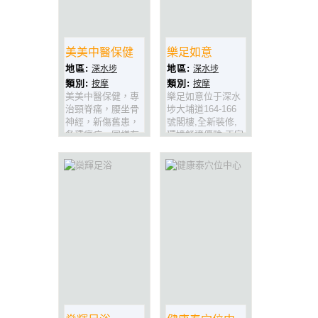
美美中醫保健
樂足如意
地區:
地區:
深水埗
深水埗
類別:
類別:
按摩
按摩
美美中醫保健，專
樂足如意位于深水
治頸脊痛，腰坐骨
埗大埔道164-166
神經，新傷舊患，
號閣樓,全新裝修,
各種痛症，同樣有
環境舒適優雅,正宗
效，奇難雜症，肩
推拿.手法正宗一
周炎，几次見效，
流,精準穴位按摩,
手到病除。
技師大埸出身,經過
深水埗,記得上黎試
下啦!