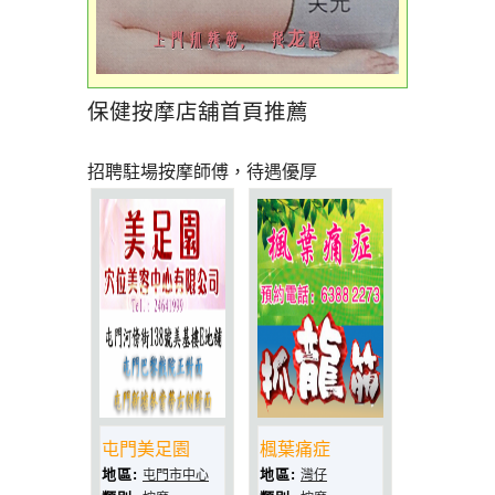
保健按摩店舖首頁推薦
招聘駐場按摩師傅，待遇優厚
屯門美足園
楓葉痛症
地區:
地區:
屯門市中心
灣仔