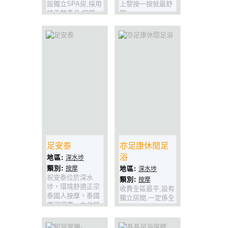
設獨立SPA房,採用
上黎按一按就最舒
純天然產品,招呼一
服
流,收費合理,係最
正既SPA呀!
足安泰
亦足康休閒足
浴
地區:
深水埗
類別:
按摩
地區:
深水埗
祝安泰位於深水
類別:
按摩
埗，環境舒適正宗
收費全區最平,設有
泰國人按摩，泰國
獨立房間,一定係全
應可證書，穴位精
深水?麚怚韋怚翱J
確，環境優雅，收
休閑好地方.
費合理，係深水埗