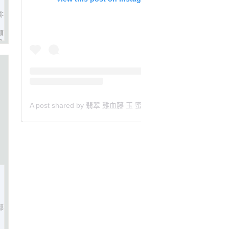
排
頻
及
A post shared by 翡翠 雞血藤 玉 蜜蠟 沈香 檀香 南紅 瑪瑙 手鐲 飾物 (@aaa.hk)
都