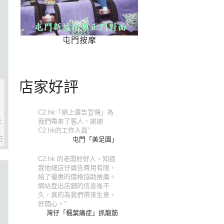
屯門按摩
店家好評
C2.hk「網上廣告宣傳」為
既
我們帶來了客人，謝謝
,
C2.hk的工作人員”
方
屯門「美足園」
C2.hk 的老闆好好人，知道
我地細店仔廣告費用有限，
給了優惠的價格協助推廣。
網站登出店舖的信息後不
久，真的為我們帶來生意，
好開心。”
灣仔「楓葉痛症」抓龍筋