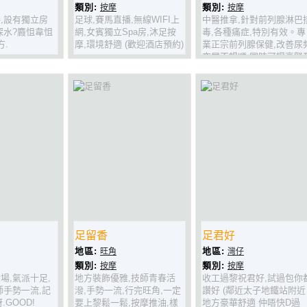
類別:
類別:
按摩
按摩
,設有獨立房
足球,賽馬直播,無線WIFI上
中醫推拿,針對前列腺淋巴
深水?麚怚韋怚
網,女賓獨立Spa房,沐足按
毒,各種痛症,特別有效。專
方.
摩,環境舒適 (歡迎酒店預約)
業正宗前列腺保健,改善尿
夜尿不暢順,同時可提高腎
性功能,預防陽萎早洩,防止
前列腺新增
足留香
足君好
地區:
地區:
旺角
灣仔
類別:
類別:
按摩
按摩
場,氣派十足,
地方裝飾優雅,技師青春活
收工過黎祝君好,試過包你
師手勢一流,記
潑,手勢一流,行完旺角,一定
讚好 (鄰近太子地鐵站附近
.GOOD!
要上黎鬆一鬆,按摩推油,樣
地方豪華舒適 仲唔快D過