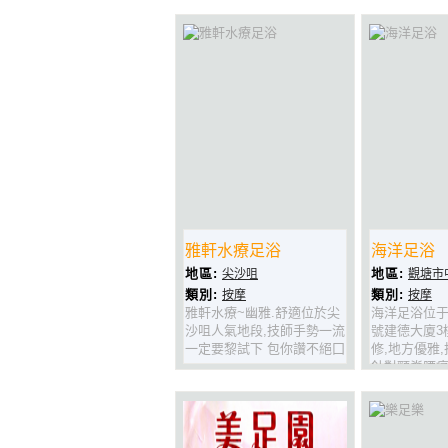
多平方呎，是屯門區最大的
足底按摩、穴位美容、推拿
按摩健康場所之一，為您提
供舒適寬敞清雅的按摩環
境。多個獨立房間，即讓您
享受三五知己相約美容按摩
的樂趣，又保障貴賓的私
隱。
雅軒水療足浴
海洋足浴
地區:
地區:
尖沙咀
觀塘市
類別:
類別:
按摩
按摩
雅軒水療~幽雅.舒適位於尖
海洋足浴位于
沙咀人氣地段,技師手勢一流
號建德大廈3
一定要黎試下 包你讚不絕囗
修,地方優雅
針對頸脊腰痛
淋巴及前列線
一試.