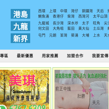
西環
上環
中環
灣仔
銅鑼灣
天后
港島
鰂魚涌
香港仔
柴灣
西灣河
太平山頂
九龍城
長沙灣
深水埗
太子
旺角
尖
九龍
何文田
大角咀
藍田
黃大仙
土瓜灣
屯門
元朗
荃灣
葵涌
大埔
上水
天
新界
專區
最新優惠
用家推薦
加盟合作
我要宣傳