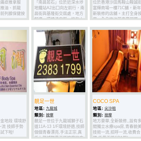
式痛症推拿服
「南昌若石」位於近深水埗
位於香港沙田馬鞍山鞍誠
巴推油、抓龍
地鐵站A2出囗向左前行，南
富輝商場一樓71C舖，新年
療前列腺保健按
昌街與基隆街交屆處，地方
新裝修的店舖。主打全身
舒適，環境清安靜，擁有大
摩、全身推油等專業服務
埸出身的專業技師，手法獨
環境清潔、雅靜，非常適
具特色，收費合理,設有獨立
疲憊人仕在都市中的休憩
沐浴間，特別是提供２４小
服務周到，有求必應，歡
時營業的便利，適合上班、
各屆人仕光顧。
旅遊人仕享受休息、按摩時
間的最佳場所。
靚足一世
COCO SPA
地區:
地區:
九龍城
尖沙咀
類別:
類別:
按摩
按摩
金地段 環境舒
靚足一世位于九龍城獅子石
地方豪華,全新裝修,,設有
一流 技師手勢
道11A-13 1/F環境舒適,技師
間獨立水療spa房,青春貌美
試下啦!
個個青春漂亮,手法正宗,真
技術一流,招呼一流,收費合
係九龍城獅最正既按摩地方
理,係最正既SPA呀!