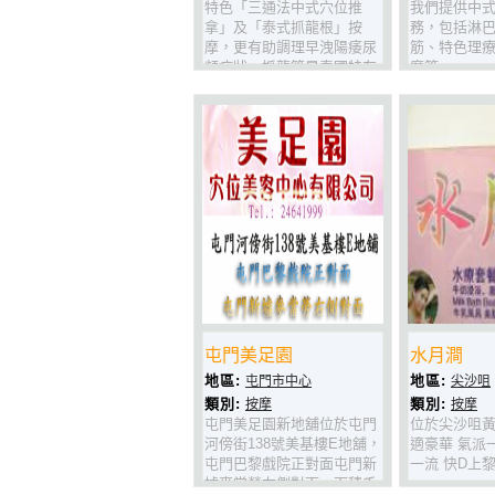
特色「三通法中式穴位推
我們提供中
拿」及「泰式抓龍根」按
務，包括淋
摩，更有助調理早洩陽痿尿
筋、特色理
频症狀。抓龍筋是泰國特有
摩等。
的依據醫學理論的引伸出的
按摩手法。
屯門美足園
水月澗
地區:
地區:
屯門市中心
尖沙咀
類別:
類別:
按摩
按摩
屯門美足園新地舖位於屯門
位於尖沙咀黃
河傍街138號美基樓E地舖，
適豪華 氣派
屯門巴黎戲院正對面屯門新
一流 快D上黎
墟麥當勞右側對面，面積千