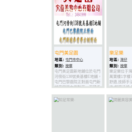
屯門美足園
樂足樂
地區:
地區:
屯門市中心
灣仔
類別:
類別:
按摩
按摩
屯門美足園新地舖位於屯門
樂足樂位于灣
河傍街138號美基樓E地舖，
萬寶樓1字樓
屯門巴黎戲院正對面屯門新
舒適,技師手
墟麥當勞右側對面，面積千
流,舒筋活絡
多平方呎，是屯門區最大的
工既你,收工
足底按摩、穴位美容、推拿
記試過都話
按摩健康場所之一，為您提
供舒適寬敞清雅的按摩環
境。多個獨立房間，即讓您
享受三五知己相約美容按摩
的樂趣，又保障貴賓的私
隱。