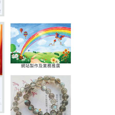
街
按
。
合
。
迎
網站製作及業務推廣
多
,