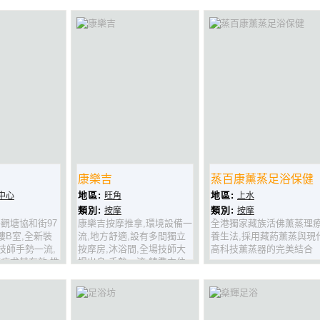
呀!
康樂吉
蒸百康薰蒸足浴保健
地區:
地區:
中心
旺角
上水
類別:
類別:
按摩
按摩
觀塘協和街97
康樂吉按摩推拿,環境設備一
全港獨家藏族活佛薰蒸理
樓B室,全新裝
流,地方舒適,設有多間獨立
養生法,採用藏葯薰蒸與現
,技師手勢一流,
按摩房,沐浴間,全場技師大
高科技薰蒸器的完美結合
症尤其有效,推
場出身,手勢一流,精準穴位
功夫獨到,值得
按摩,專業推淋巴,樣樣一流.