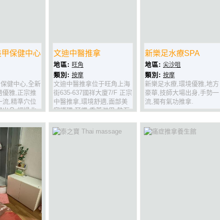
美甲保健中心
文迪中醫推拿
新樂足水療SPA
地區:
地區:
旺角
尖沙咀
類別:
類別:
按摩
按摩
保健中心,全新
文迪中醫推拿位于旺角上海
新樂足水療,環境優雅,地方
適優雅,正宗推
街635-637國祥大廈7/F 正宗
豪華,技師大場出身,手勢一
一流,精準穴位
中醫推拿,環境舒適,面部美
流,獨有氣功推拿.
埸出身,經過北
容護理,耳燭,香薰淋巴,熱石
試下啦!
排毒水腫,穴位經絡按摩,肩
頸腰腿勞損舒緩,拔罐,刮痧,
快D上黎啦