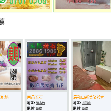
薦
抓龍筋
南昌若石
馬鞍山新美姿按摩
地區:
地區:
深水埗
馬鞍山
類別:
類別:
按摩
按摩