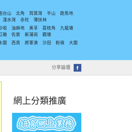
炮台山
北角
筲箕灣
半山
跑馬地
淺水灣
赤柱
薄扶林
沙咀
油麻地
美孚
荔枝角
九龍塘
紅磡
佐敦
新蒲崗
觀塘
水圍
西貢
將軍澳
沙田
粉嶺
大圍
分享論壇
網上分類推廣