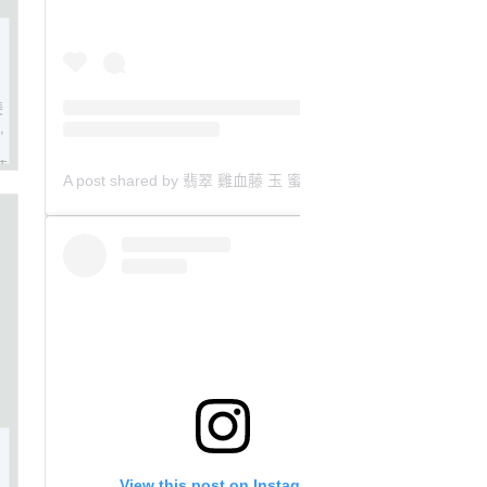
斐
,
速
A post shared by 翡翠 雞血藤 玉 蜜蠟 沈香 檀香 南紅 瑪瑙 手鐲 飾物 (@aaa.hk)
View this post on Instagram