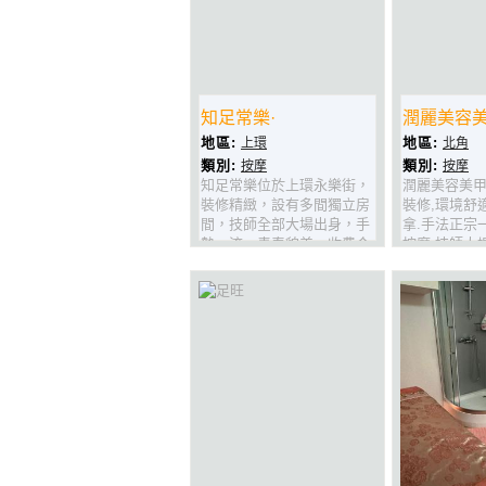
知足常樂·
潤麗美容
地區:
地區:
上環
北角
類別:
類別:
按摩
按摩
知足常樂位於上環永樂街，
潤麗美容美甲
裝修精緻，設有多間獨立房
裝修,環境舒
間，技師全部大場出身，手
拿.手法正宗
勢一流，青春貌美，收費合
按摩,技師大
理，系上環最正者按摩場所
角,記得上黎