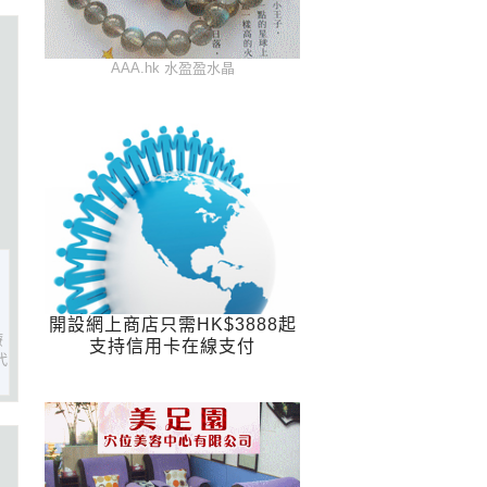
AAA.hk 水盈盈水晶
開設網上商店只需HK$3888起
療
支持信用卡在線支付
代