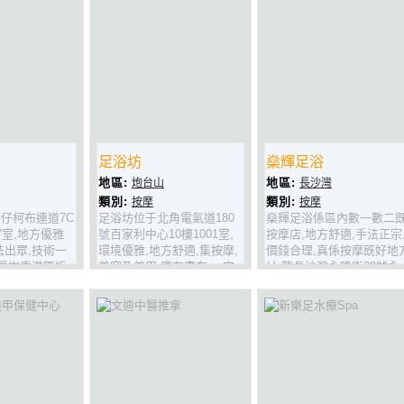
足浴坊
燊輝足浴
地區:
地區:
炮台山
長沙灣
類別:
類別:
按摩
按摩
仔柯布連道7C
足浴坊位于北角電氣道180
燊輝足浴係區內數一數二
7室,地方優雅
號百家利中心10樓1001室,
按摩店,地方舒適,手法正宗
法出眾,技術一
環境優雅,地方舒適,集按摩,
價錢合理,真係按摩既好地
,最岩香港區返
美容及美甲,應有盡有,一定
(九龍長沙灣永隆街20號永
過黎鬆一鬆.小
系炮台山最吇既足浴店
隆大廈1F樓B
正
座)!!!!!!!!!!!!!!!!!