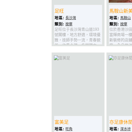
足旺
馬鞍山新
地區:
地區:
長沙灣
馬鞍山
類別:
類別:
按摩
按摩
足旺位于長沙灣青山道193
位於香港沙
號閣樓，地方舒適，環境優
富輝商場一樓
雅，技師手勢一流，青春貌
新裝修的店
美，收費合理，多間獨立
摩、全身推
房，仲奉送靚湯或飲品，仲
環境清潔、
吾快D上黎試下！
疲憊人仕在
服務周到，
各屆人仕光
富美足
亦足康休
地區:
地區:
旺角
深水埗