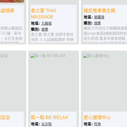
美姿按摩
泰之寶 THAI
痛症推拿養生館
MASSAGE
地區:
銅鑼灣
類別:
地區:
按摩
九龍城
田馬鞍山鞍誠街
痛症工作坊位于銅鑼灣謝
類別:
按摩
71C舖，新年
道(sogo後面)總統戲院附近
泰之寶 泰之寶 技師手勢非
舖。主打全身按
地方舒適,集多年推拿經驗,
常好 人人試過都讚好 仲唔
油等專業服務。
落手到位,利用經筋療法快
快D上黎試下!
雅靜，非常適合
去除痛症,專療各種奇難痛
都市中的休憩。
症,一次見效.
有求必應，歡迎
顧。
閒足浴
鬆一鬆 BE RELAX
愛心護理中心
地區:
地區:
尖沙咀
旺角