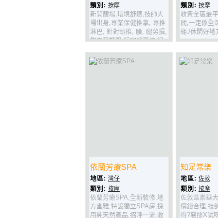
類別:
類別:
按摩
按摩
新開靚場,環境舒適,技師大
收費全區最平
場出身,專業保健推拿, 專推
間,一定係全
淋巴, 針對頸椎, 腰, 腿勞損,
翱J休閑好地
夠力又舒服,行完朗豪坊,記
得上黎鬆一鬆呀!
依蘭芳療SPA
知足常樂
地區:
地區:
灣仔
佐敦
類別:
類別:
按摩
按摩
依蘭芳療SPA,全新裝修,地
佐敦區豪華大
方幽雅,特設獨立SPA房,採
價錢合理,技
用純天然產品,招呼一流,收
得?襄捸X試呀