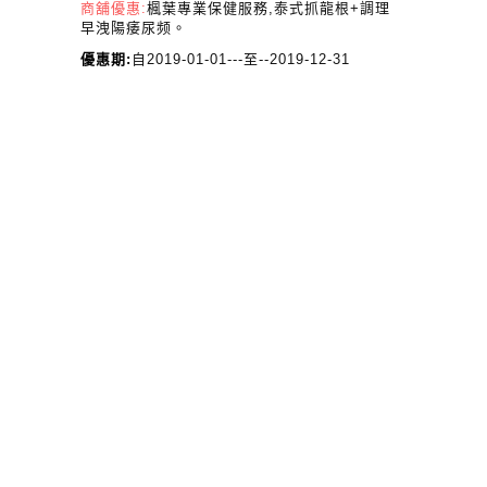
商舖優惠:
楓葉專業保健服務,泰式抓龍根+調理
早洩陽痿尿频。
優惠期:
自2019-01-01---至--2019-12-31