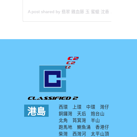
A post shared by 翡翠 雞血藤 玉 蜜蠟 沈香 檀香 南紅 瑪瑙 手鐲 飾物 (@aaa.hk)
西環
上環
中環
灣仔
港島
銅鑼灣
天后
炮台山
北角
筲箕灣
半山
跑馬地
鰂魚涌
香港仔
柴灣
西灣河
太平山頂