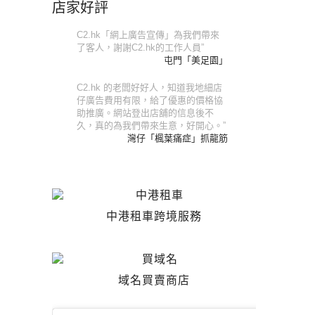
店家好評
C2.hk「網上廣告宣傳」為我們帶來
了客人，謝謝C2.hk的工作人員”
屯門「美足園」
C2.hk 的老闆好好人，知道我地細店
仔廣告費用有限，給了優惠的價格協
助推廣。網站登出店舖的信息後不
久，真的為我們帶來生意，好開心。”
灣仔「楓葉痛症」抓龍筋
中港租車跨境服務
域名買賣商店