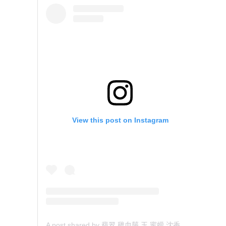
View this post on Instagram
A post shared by 翡翠 雞血藤 玉 蜜蠟 沈香 檀香 南紅 瑪瑙 手鐲 飾物 (@aaa.hk)