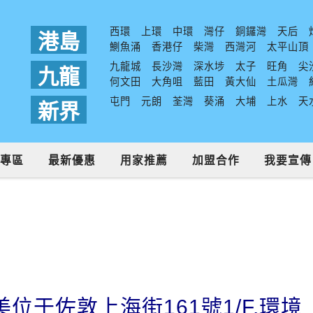
西環
上環
中環
灣仔
銅鑼灣
天后
港島
鰂魚涌
香港仔
柴灣
西灣河
太平山頂
九龍城
長沙灣
深水埗
太子
旺角
尖
九龍
何文田
大角咀
藍田
黃大仙
土瓜灣
屯門
元朗
荃灣
葵涌
大埔
上水
天
新界
專區
最新優惠
用家推薦
加盟合作
我要宣傳
位于佐敦上海街161號1/F,環境