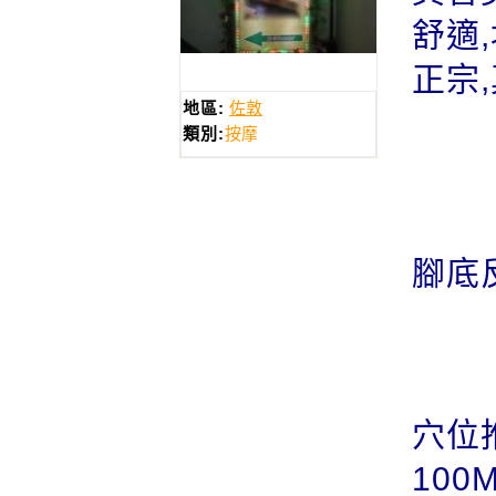
舒適
正宗
地區:
佐敦
類別:
按摩
腳底反
穴位
100M