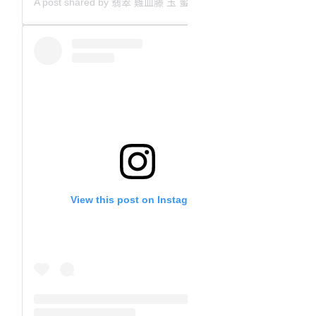
A post shared by 翡翠 雞血藤 玉 蜜蠟 沈香 檀香 南紅 瑪瑙 手鐲 飾物 (@aaa.hk)
View this post on Instagram