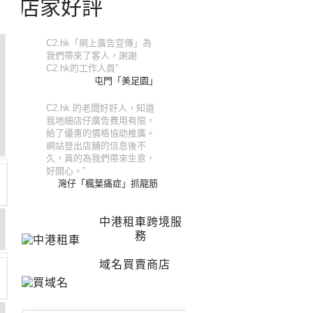
店家好評
C2.hk「網上廣告宣傳」為
我們帶來了客人，謝謝
C2.hk的工作人員”
屯門「美足園」
C2.hk 的老闆好好人，知道
我地細店仔廣告費用有限，
給了優惠的價格協助推廣。
網站登出店舖的信息後不
久，真的為我們帶來生意，
好開心。”
灣仔「楓葉痛症」抓龍筋
中港租車跨境服
務
域名買賣商店