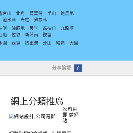
炮台山
北角
筲箕灣
半山
跑馬地
淺水灣
赤柱
薄扶林
沙咀
油麻地
美孚
荔枝角
九龍塘
紅磡
佐敦
新蒲崗
觀塘
水圍
西貢
將軍澳
沙田
粉嶺
大圍
分享論壇
網上分類推廣
公司電
郵,做網
站