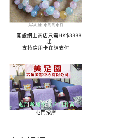
AAA.hk 水盈盈水晶
開設網上商店只需HK$3888
起
支持信用卡在線支付
屯門按摩