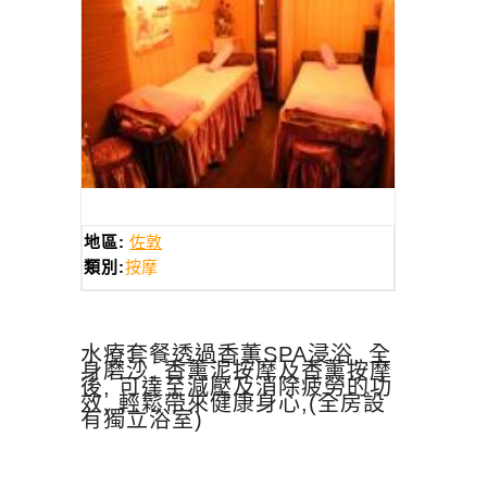
地區:
佐敦
類別:
按摩
水療套餐透過香薫SPA浸浴, 全
身磨沙, 香薰泥按摩及香薰按摩
後, 可達至減壓及消除疲勞的功
效, 輕鬆帶來健康身心,(全房設
有獨立浴室)