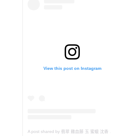
View this post on Instagram
A post shared by 翡翠 雞血藤 玉 蜜蠟 沈香 檀香 南紅 瑪瑙 手鐲 飾物 (@aaa.hk)