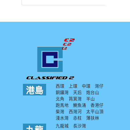
西環
上環
中環
灣仔
港島
銅鑼灣
天后
炮台山
北角
筲箕灣
半山
跑馬地
鰂魚涌
香港仔
柴灣
西灣河
太平山頂
淺水灣
赤柱
薄扶林
九龍城
長沙灣