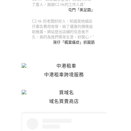
了客人，謝謝C2.hk的工作人員”
屯門「美足園」
C2.hk 的老闆好好人，知道我地細店
仔廣告費用有限，給了優惠的價格協
助推廣。網站登出店舖的信息後不
久，真的為我們帶來生意，好開心。”
灣仔「楓葉痛症」抓龍筋
中港租車跨境服務
域名買賣商店