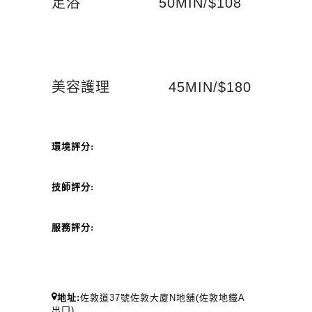
足浴 50MIN/$108
美容護理 45MIN/$180
環境評分:
技師評分:
服務評分:
地址:
佐敦道37號佐敦大廈N地舖(佐敦地鐵A
出囗)