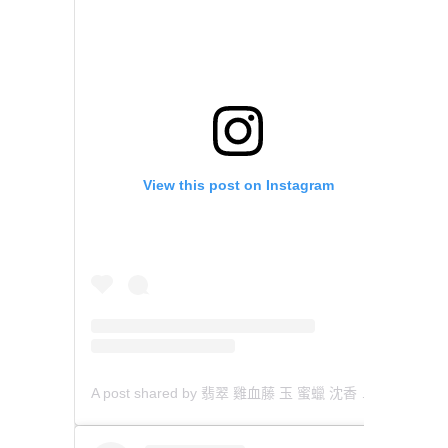
View this post on Instagram
A post shared by 翡翠 雞血藤 玉 蜜蠟 沈香 檀香 南紅 瑪瑙 手鐲 飾物 (@aaa.hk)