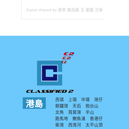
A post shared by 翡翠 雞血藤 玉 蜜蠟 沈香 檀香 南紅 瑪瑙 手鐲 飾物 (@aaa.hk)
西環
上環
中環
灣仔
港島
銅鑼灣
天后
炮台山
北角
筲箕灣
半山
跑馬地
鰂魚涌
香港仔
柴灣
西灣河
太平山頂