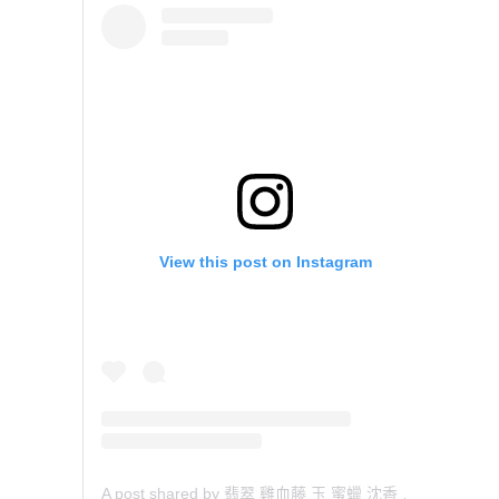
View this post on Instagram
A post shared by 翡翠 雞血藤 玉 蜜蠟 沈香 檀香 南紅 瑪瑙 手鐲 飾物 (@aaa.hk)