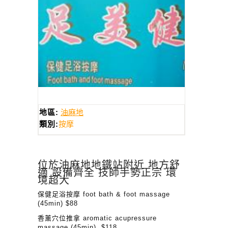
地區:
油麻地
類別:
按摩
位於油麻地地鐵站附近 地方舒
適 設備齊全 技師手勢正宗 環
境超大
保健足浴按摩 foot bath & foot massage
(45min) $88
香薰穴位推拿 aromatic acupressure
massage (45min) $118