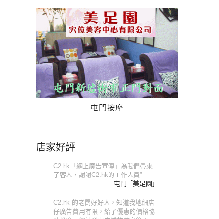
屯門按摩
店家好評
C2.hk「網上廣告宣傳」為我們帶來
了客人，謝謝C2.hk的工作人員”
屯門「美足園」
C2.hk 的老闆好好人，知道我地細店
仔廣告費用有限，給了優惠的價格協