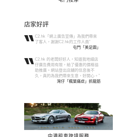
店家好評
C2.hk「網上廣告宣傳」為我們帶來
了客人，謝謝C2.hk的工作人員”
屯門「美足園」
C2.hk 的老闆好好人，知道我地細店
仔廣告費用有限，給了優惠的價格協
助推廣。網站登出店舖的信息後不
久，真的為我們帶來生意，好開心。”
灣仔「楓葉痛症」抓龍筋
中港租車跨境服務