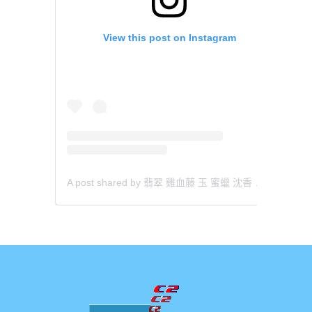
View this post on Instagram
A post shared by 翡翠 雞血藤 玉 蜜蠟 沈香 檀香 南紅 瑪瑙 手鐲 飾物 (@aaa.hk)