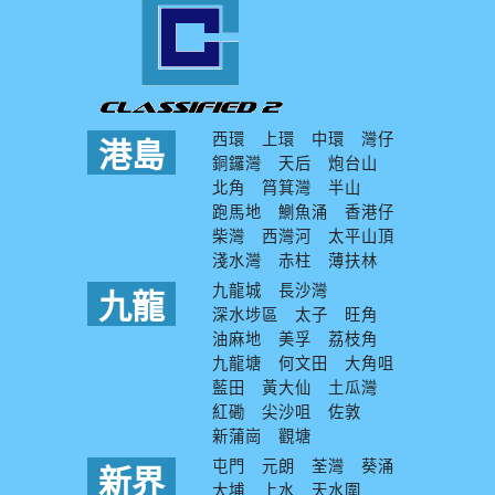
西環
上環
中環
灣仔
港島
銅鑼灣
天后
炮台山
北角
筲箕灣
半山
跑馬地
鰂魚涌
香港仔
柴灣
西灣河
太平山頂
淺水灣
赤柱
薄扶林
九龍城
長沙灣
九龍
深水埗區
太子
旺角
油麻地
美孚
荔枝角
九龍塘
何文田
大角咀
藍田
黃大仙
土瓜灣
紅磡
尖沙咀
佐敦
新蒲崗
觀塘
屯門
元朗
荃灣
葵涌
新界
大埔
上水
天水圍