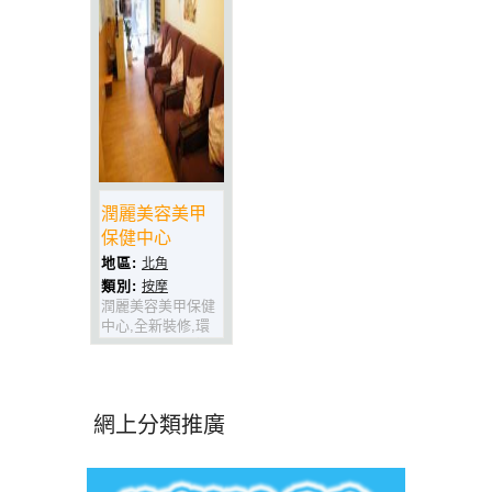
潤麗美容美甲
保健中心
地區:
北角
類別:
按摩
潤麗美容美甲保健
中心,全新裝修,環
境舒適優雅,正宗推
拿.手法正宗一流,
精準穴位按摩,技師
大埸出身,經過北
網上分類推廣
角,記得上黎試下
啦!