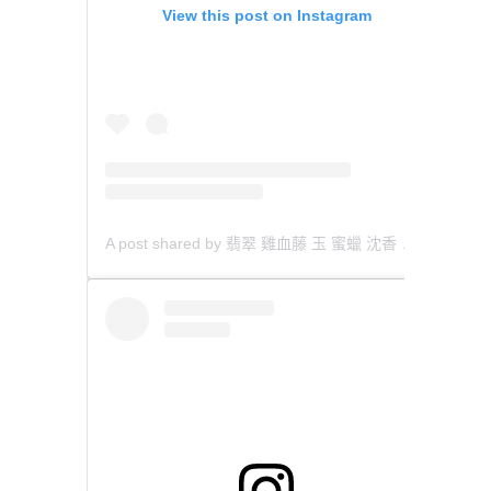
View this post on Instagram
A post shared by 翡翠 雞血藤 玉 蜜蠟 沈香 檀香 南紅 瑪瑙 手鐲 飾物 (@aaa.hk)