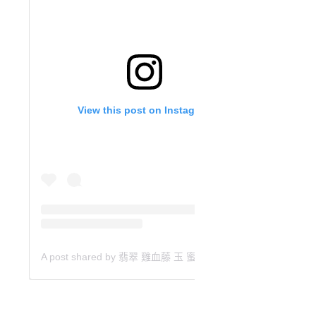
View this post on Instagram
A post shared by 翡翠 雞血藤 玉 蜜蠟 沈香 檀香 南紅 瑪瑙 手鐲 飾物 (@aaa.hk)