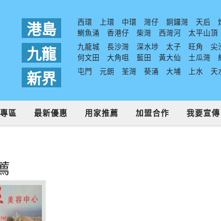
西環
上環
中環
灣仔
銅鑼灣
天后
港島
鰂魚涌
香港仔
柴灣
西灣河
太平山頂
九龍城
長沙灣
深水埗
太子
旺角
尖
九龍
何文田
大角咀
藍田
黃大仙
土瓜灣
屯門
元朗
荃灣
葵涌
大埔
上水
天
新界
專區
最新優惠
用家推薦
加盟合作
我要宣傳
薦