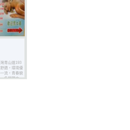
灣青山道193
方舒適，環境優
勢一流，青春貌
理，多間獨立
靚湯或飲品，仲
下！