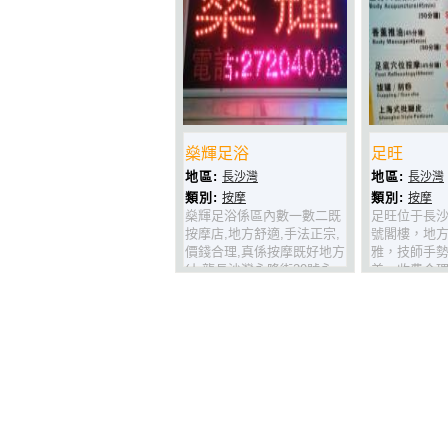
燊輝足浴
足旺
地區:
地區:
長沙灣
長沙灣
類別:
類別:
按摩
按摩
燊輝足浴係區內數一數二既
足旺位于長沙
按摩店,地方舒適,手法正宗,
號閣樓，地
價錢合理,真係按摩既好地方
雅，技師手
(九龍長沙灣永隆街20號永
美，收費合
隆大廈1F樓B
房，仲奉送
座)!!!!!!!!!!!!!!!!!
吾快D上黎試