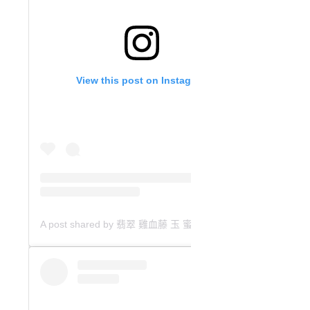
View this post on Instagram
A post shared by 翡翠 雞血藤 玉 蜜蠟 沈香 檀香 南紅 瑪瑙 手鐲 飾物 (@aaa.hk)