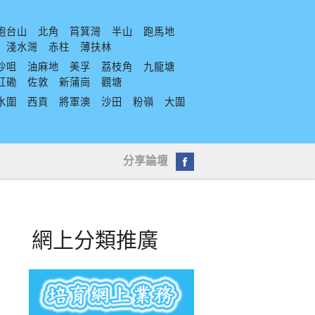
炮台山
北角
筲箕灣
半山
跑馬地
淺水灣
赤柱
薄扶林
沙咀
油麻地
美孚
荔枝角
九龍塘
紅磡
佐敦
新蒲崗
觀塘
水圍
西貢
將軍澳
沙田
粉嶺
大圍
分享論壇
網上分類推廣