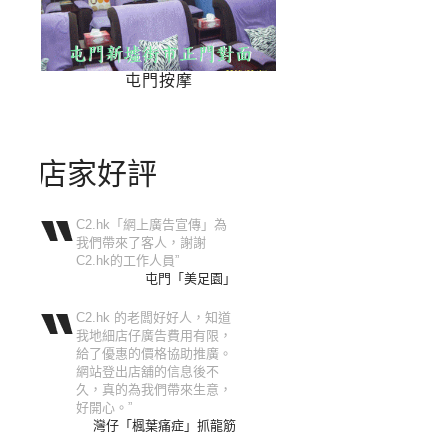
屯門按摩
店家好評
C2.hk「網上廣告宣傳」為
我們帶來了客人，謝謝
C2.hk的工作人員”
屯門「美足園」
C2.hk 的老闆好好人，知道
我地細店仔廣告費用有限，
給了優惠的價格協助推廣。
網站登出店舖的信息後不
久，真的為我們帶來生意，
好開心。”
灣仔「楓葉痛症」抓龍筋