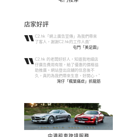
店家好評
C2.hk「網上廣告宣傳」為我們帶來
了客人，謝謝C2.hk的工作人員”
屯門「美足園」
C2.hk 的老闆好好人，知道我地細店
仔廣告費用有限，給了優惠的價格協
助推廣。網站登出店舖的信息後不
久，真的為我們帶來生意，好開心。”
灣仔「楓葉痛症」抓龍筋
中港租車跨境服務