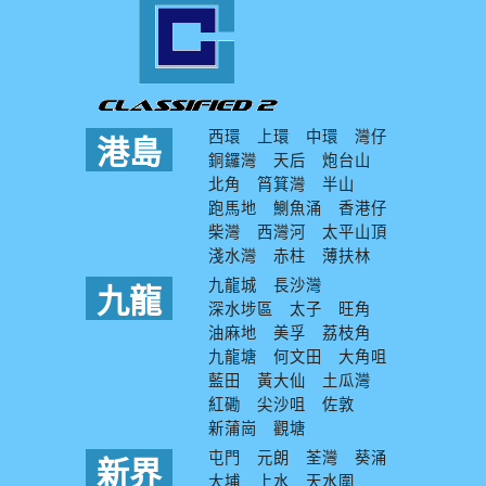
西環
上環
中環
灣仔
港島
銅鑼灣
天后
炮台山
北角
筲箕灣
半山
跑馬地
鰂魚涌
香港仔
柴灣
西灣河
太平山頂
淺水灣
赤柱
薄扶林
九龍城
長沙灣
九龍
深水埗區
太子
旺角
油麻地
美孚
荔枝角
九龍塘
何文田
大角咀
藍田
黃大仙
土瓜灣
紅磡
尖沙咀
佐敦
新蒲崗
觀塘
屯門
元朗
荃灣
葵涌
新界
大埔
上水
天水圍