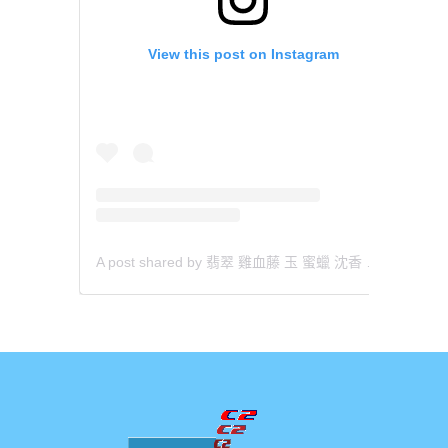
View this post on Instagram
A post shared by 翡翠 雞血藤 玉 蜜蠟 沈香 檀香 南紅 瑪瑙 手鐲 飾物 (@aaa.hk)