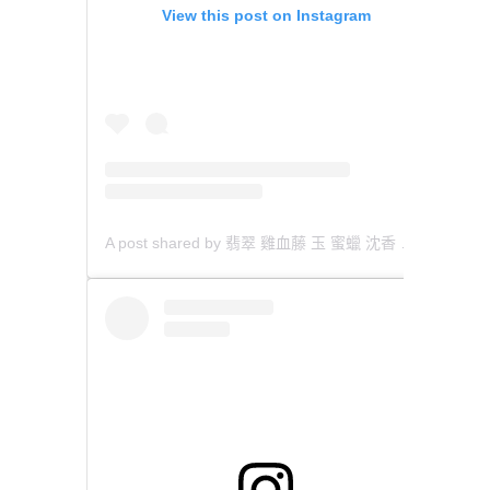
View this post on Instagram
A post shared by 翡翠 雞血藤 玉 蜜蠟 沈香 檀香 南紅 瑪瑙 手鐲 飾物 (@aaa.hk)