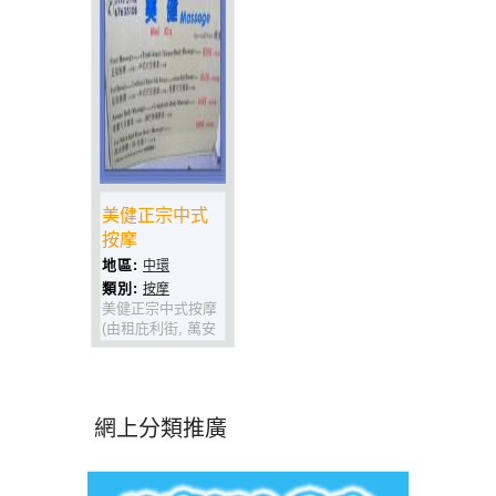
美健正宗中式
按摩
地區:
中環
類別:
按摩
美健正宗中式按摩
(由租庇利街, 萬安
大廈與章記大廈中
間橫行直入),地方
優雅舒適,技師手法
出眾,舒筋活絡,最
網上分類推廣
岩中上環返工既你,
收工過黎鬆一鬆.