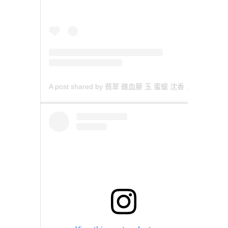
A post shared by 翡翠 雞血藤 玉 蜜蠟 沈香 檀香 南紅 瑪瑙 手鐲 飾物 (@aaa.hk)