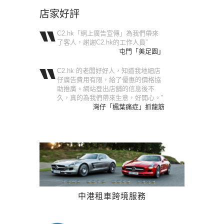
店家好評
C2.hk「網上廣告宣傳」為我們帶來
了客人，謝謝C2.hk的工作人員”
屯門「美足園」
C2.hk 的老闆好好人，知道我地細店
仔廣告費用有限，給了優惠的價格協
助推廣。網站登出店舖的信息後不
久，真的為我們帶來生意，好開心。”
灣仔「楓葉痛症」抓龍筋
中港租車跨境服務