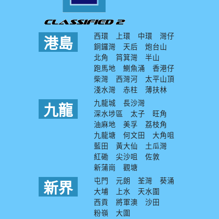
西環
上環
中環
灣仔
港島
銅鑼灣
天后
炮台山
北角
筲箕灣
半山
跑馬地
鰂魚涌
香港仔
柴灣
西灣河
太平山頂
淺水灣
赤柱
薄扶林
九龍城
長沙灣
九龍
深水埗區
太子
旺角
油麻地
美孚
荔枝角
九龍塘
何文田
大角咀
藍田
黃大仙
土瓜灣
紅磡
尖沙咀
佐敦
新蒲崗
觀塘
屯門
元朗
荃灣
葵涌
新界
大埔
上水
天水圍
西貢
將軍澳
沙田
粉嶺
大圍