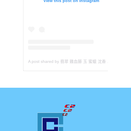
View this post on Instagram
A post shared by 翡翠 雞血藤 玉 蜜蠟 沈香 檀香 南紅 瑪瑙 手鐲 飾物 (@aaa.hk)